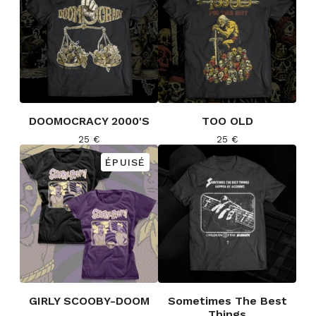
DOOMOCRACY 2000'S
TOO OLD
25
€
25
€
ÉPUISÉ
GIRLY SCOOBY-DOOM
Sometimes The Best
Things